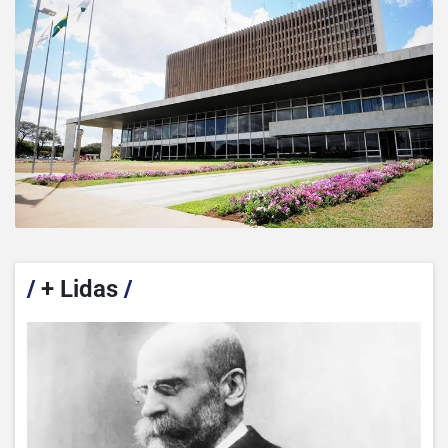
/
+ Lidas
/