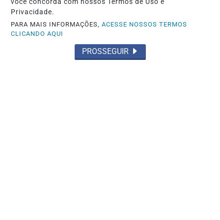
você concorda com nossos Termos de Uso e
Privacidade.
PARA MAIS INFORMAÇÕES,
ACESSE NOSSOS TERMOS
CLICANDO AQUI
PROSSEGUIR
LITERATURA
Música Country
Saiba Mais