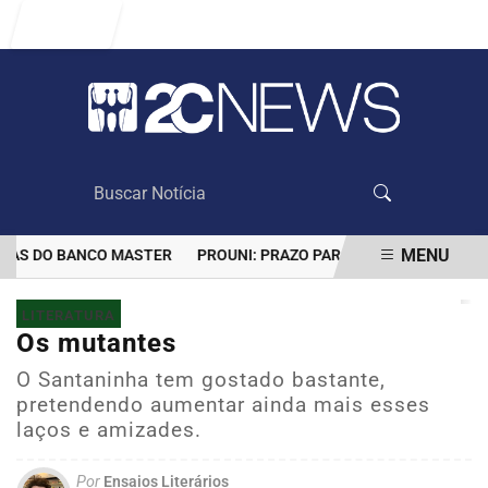
Entrar
MENU
AS DO BANCO MASTER
PROUNI: PRAZO PARA COMPROVAR INFORM
EM ALTA
LITERATURA
Os mutantes
O Santaninha tem gostado bastante,
pretendendo aumentar ainda mais esses
laços e amizades.
Por
Ensaios Literários