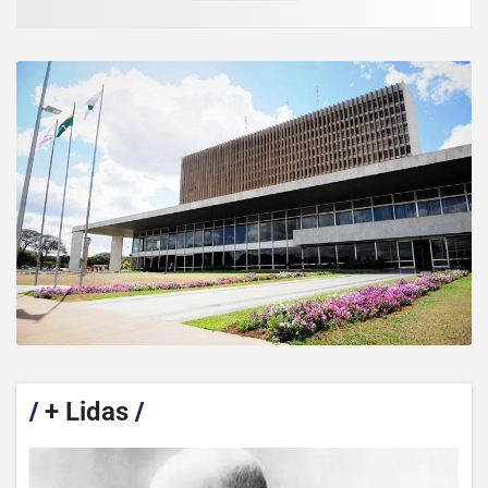
/
+ Lidas
/