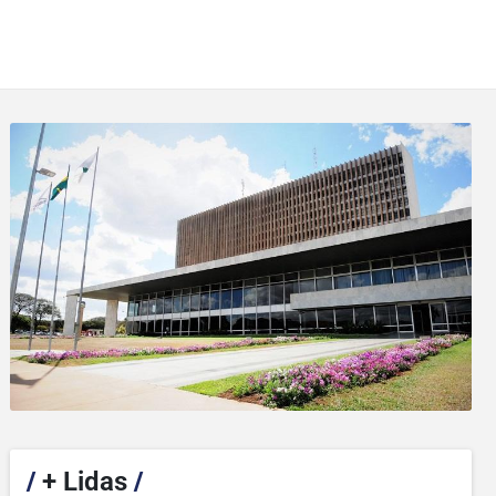
/
+ Lidas
/