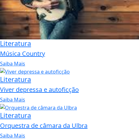
Literatura
Música Country
Saiba Mais
Literatura
Viver depressa e autoficção
Saiba Mais
Literatura
Orquestra de câmara da Ulbra
Saiba Mais