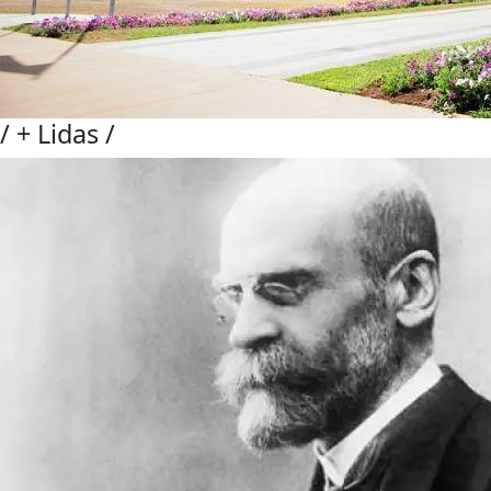
/
+ Lidas
/