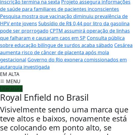
inscrição termina na sexta
Projeto assegura informações
de saúde para familiares de pacientes inconscientes
Pesquisa mostra que vacinação diminuiu prevalência de
HPV ente jovens
Subsídio de R$ 0,44 por litro da gasolina
pode ser prorrogado
CPTM assumirá operação de linhas
que falharam e causaram caos em SP
Consulta pública
sobre educação bilíngue de surdos acaba sábado
Cesárea
aumenta risco de câncer de placenta após mola
gestacional
Governo do Rio exonera comissionados em
autarquia investigada
EM ALTA
MENU
Literatura
Royal Enfield no Brasil
Visivelmente sendo uma marca que
teve altos e baixos, novamente está
se colocando em ponto alto, se