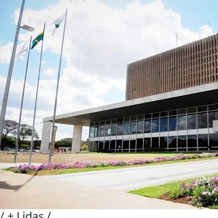
/
+ Lidas
/