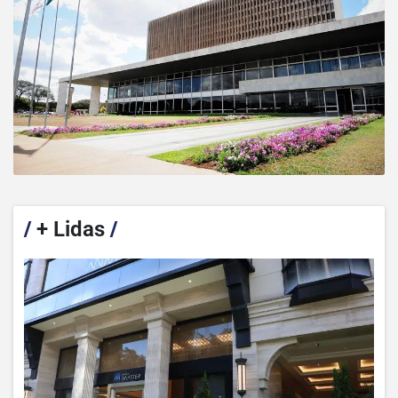
/
+ Lidas
/