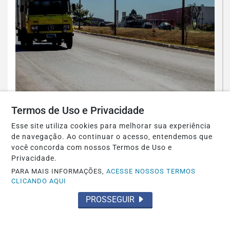
Termos de Uso e Privacidade
ECONOMIA
Entenda o que muda com a nova Lei do
Esse site utiliza cookies para melhorar sua experiência
Frete
de navegação. Ao continuar o acesso, entendemos que
você concorda com nossos Termos de Uso e
Saiba Mais
Privacidade.
PARA MAIS INFORMAÇÕES,
ACESSE NOSSOS TERMOS
CLICANDO AQUI
PROSSEGUIR