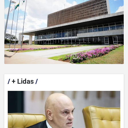
/
+ Lidas
/