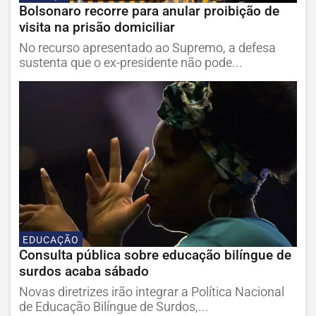
Bolsonaro recorre para anular proibição de
visita na prisão domiciliar
No recurso apresentado ao Supremo, a defesa
sustenta que o ex-presidente não pode...
EDUCAÇÃO
Consulta pública sobre educação bilíngue de
surdos acaba sábado
Novas diretrizes irão integrar a Política Nacional
de Educação Bilíngue de Surdos,...