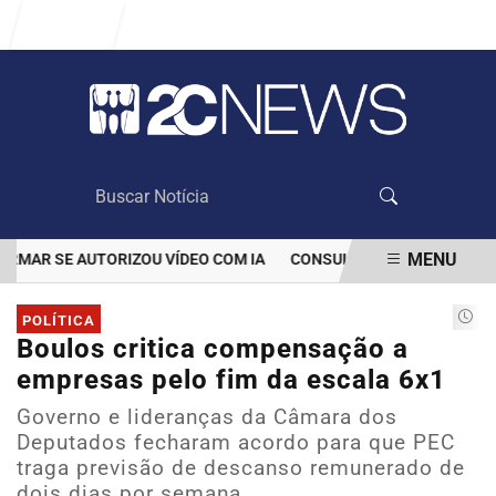
Entrar
MENU
AR SE AUTORIZOU VÍDEO COM IA
CONSULTA PÚBLICA SOBRE EDU
EM ALTA
POLÍTICA
Boulos critica compensação a
empresas pelo fim da escala 6x1
Governo e lideranças da Câmara dos
Deputados fecharam acordo para que PEC
traga previsão de descanso remunerado de
dois dias por semana