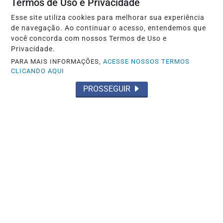
Termos de Uso e Privacidade
Esse site utiliza cookies para melhorar sua experiência
de navegação. Ao continuar o acesso, entendemos que
você concorda com nossos Termos de Uso e
Privacidade.
PARA MAIS INFORMAÇÕES,
ACESSE NOSSOS TERMOS
CLICANDO AQUI
PROSSEGUIR
EDUCAÇÃO
Saeb 2025: Brasil recupera nível pré-
pandemia, mas ainda tem gargalos
Saiba Mais