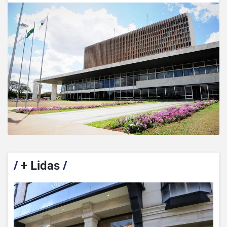
/
+ Lidas
/