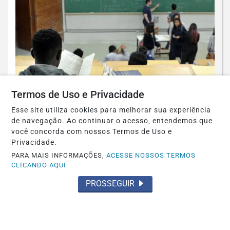
Termos de Uso e Privacidade
Esse site utiliza cookies para melhorar sua experiência
EDUCAÇÃO
de navegação. Ao continuar o acesso, entendemos que
Fies começa a convocar nesta sexta
você concorda com nossos Termos de Uso e
Privacidade.
estudantes em lista de espera
PARA MAIS INFORMAÇÕES,
ACESSE NOSSOS TERMOS
CLICANDO AQUI
Saiba Mais
PROSSEGUIR