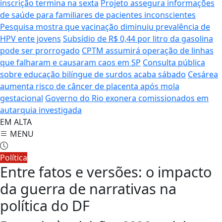
inscrição termina na sexta
Projeto assegura informações
de saúde para familiares de pacientes inconscientes
Pesquisa mostra que vacinação diminuiu prevalência de
HPV ente jovens
Subsídio de R$ 0,44 por litro da gasolina
pode ser prorrogado
CPTM assumirá operação de linhas
que falharam e causaram caos em SP
Consulta pública
sobre educação bilíngue de surdos acaba sábado
Cesárea
aumenta risco de câncer de placenta após mola
gestacional
Governo do Rio exonera comissionados em
autarquia investigada
EM ALTA
MENU
Política
Entre fatos e versões: o impacto
da guerra de narrativas na
política do DF