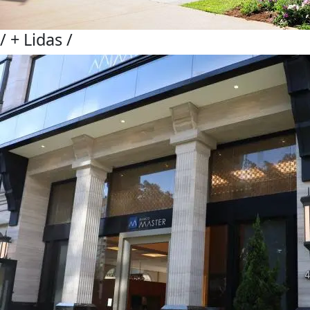
/
+ Lidas
/