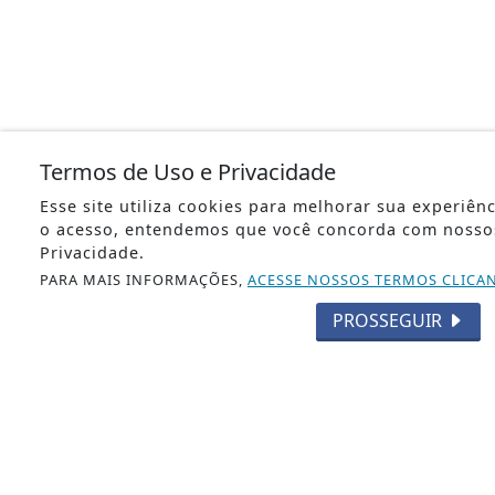
Início
|
Sobre
|
Termos de Uso e Privacidade
Painel do Leitor
|
Esse site utiliza cookies para melhorar sua experiên
Expediente
|
o acesso, entendemos que você concorda com nosso
Termos de Uso e Privacidade
|
Privacidade.
FAQ
|
PARA MAIS INFORMAÇÕES,
ACESSE NOSSOS TERMOS CLICA
Contato
PROSSEGUIR
Jornal da 2CNews - Todos os direitos reservados.