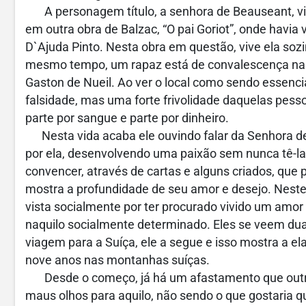
A personagem título, a senhora de Beauseant, vive
em outra obra de Balzac, “O pai Goriot”, onde havi
D`Ajuda Pinto. Nesta obra em questão, vive ela soz
mesmo tempo, um rapaz está de convalescença na 
Gaston de Nueil. Ao ver o local como sendo essen
falsidade, mas uma forte frivolidade daquelas pess
parte por sangue e parte por dinheiro.
Nesta vida acaba ele ouvindo falar da Senhora de 
por ela, desenvolvendo uma paixão sem nunca tê-la
convencer, através de cartas e alguns criados, que p
mostra a profundidade de seu amor e desejo. Neste
vista socialmente por ter procurado vivido um amor
naquilo socialmente determinado. Eles se veem duas
viagem para a Suíça, ele a segue e isso mostra a e
nove anos nas montanhas suíças.
Desde o começo, já há um afastamento que outr
maus olhos para aquilo, não sendo o que gostaria qu