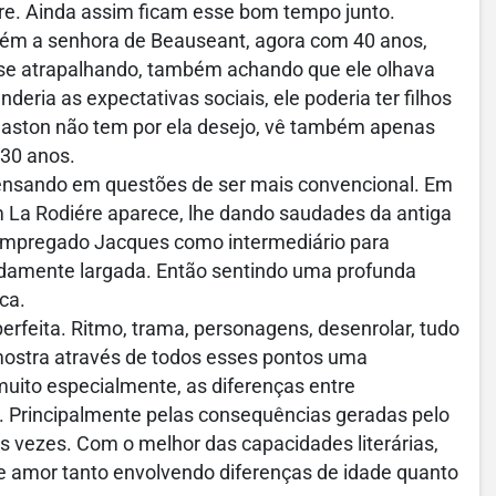
. Ainda assim ficam esse bom tempo junto.
orém a senhora de Beauseant, agora com 40 anos,
sse atrapalhando, também achando que ele olhava
deria as expectativas sociais, ele poderia ter filhos
. Gaston não tem por ela desejo, vê também apenas
 30 anos.
sando em questões de ser mais convencional. Em
La Rodiére aparece, lhe dando saudades da antiga
 empregado Jacques como intermediário para
undamente largada. Então sentindo uma profunda
oca.
feita. Ritmo, trama, personagens, desenrolar, tudo
mostra através de todos esses pontos uma
uito especialmente, as diferenças entre
e. Principalmente pelas consequências geradas pelo
as vezes. Com o melhor das capacidades literárias,
e amor tanto envolvendo diferenças de idade quanto