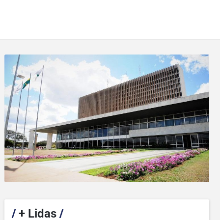
/
+ Lidas
/