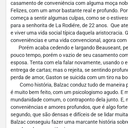
casamento de conveniência com alguma moça nobre
Felizes, com um amor bastante real e profundo. P
começa a sentir algumas culpas, como se o estive
para a senhorita de La Rodiére, de 22 anos. Que aten
e viver uma vida social típica daquela aristocracia
conveniências e uma vida convencional, agora com
Porém acaba cedendo e largando Beauseant, pen
pouco tempo, porém o vazio de seu casamento com 
esposa. Tenta com ela falar novamente, usando o
entrega de cartas; mas o rejeita, se sentindo prof
perda de amor, Gaston se suicida com um tiro na b
Como história, Balzac conduz tudo de maneira per
é muito bem feito, com um psicologismo agudo. E 
mundanidade comum, o contraponto dela junto. E, m
conveniências e amores profundos, que é algo fort
segundo, que são densas e difíceis de se lidar muit
Balzac conseguiu fazer uma marcante história sobr