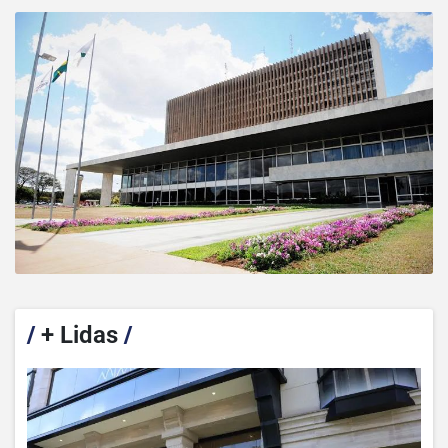
/
+ Lidas
/