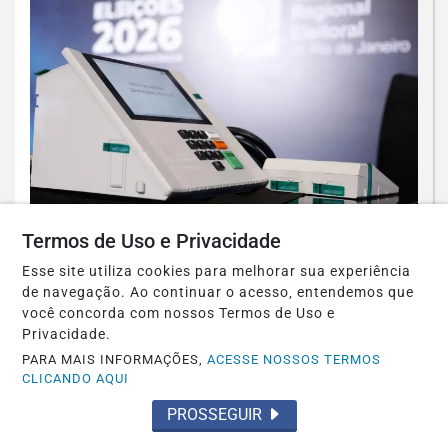
POLÍTICA
Termos de Uso e Privacidade
PRD e Solidariedade decidem pela
Esse site utiliza cookies para melhorar sua experiência
neutralidade na eleição presidencial
de navegação. Ao continuar o acesso, entendemos que
você concorda com nossos Termos de Uso e
Saiba Mais
Privacidade.
PARA MAIS INFORMAÇÕES,
ACESSE NOSSOS TERMOS
CLICANDO AQUI
PROSSEGUIR