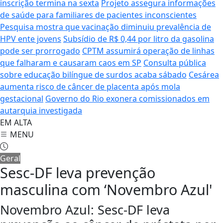
inscrição termina na sexta
Projeto assegura informações
de saúde para familiares de pacientes inconscientes
Pesquisa mostra que vacinação diminuiu prevalência de
HPV ente jovens
Subsídio de R$ 0,44 por litro da gasolina
pode ser prorrogado
CPTM assumirá operação de linhas
que falharam e causaram caos em SP
Consulta pública
sobre educação bilíngue de surdos acaba sábado
Cesárea
aumenta risco de câncer de placenta após mola
gestacional
Governo do Rio exonera comissionados em
autarquia investigada
EM ALTA
MENU
Geral
Sesc-DF leva prevenção
masculina com ‘Novembro Azul'
Novembro Azul: Sesc-DF leva