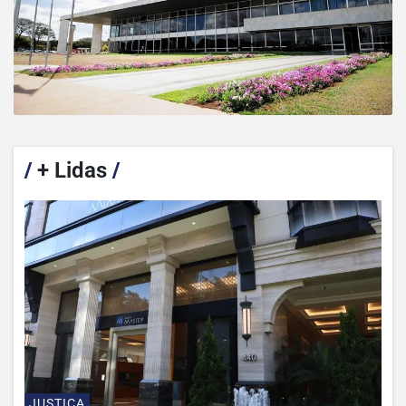
/
+ Lidas
/
JUSTIÇA