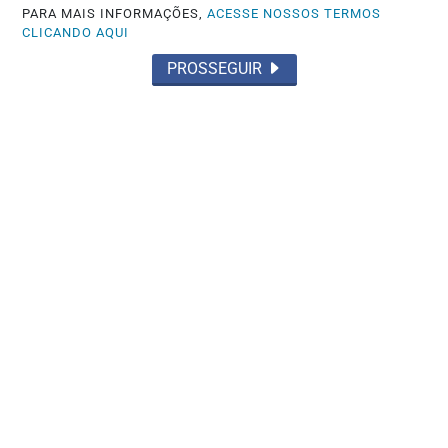
PARA MAIS INFORMAÇÕES,
ACESSE NOSSOS TERMOS
CLICANDO AQUI
PROSSEGUIR
POLÍTICA
TSE cria conselho para monitorar
desinformação e IA nas eleições
Saiba Mais