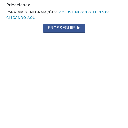
Privacidade.
PARA MAIS INFORMAÇÕES,
ACESSE NOSSOS TERMOS
MAIS POSTAGENS
CLICANDO AQUI
PROSSEGUIR
Não possui uma conta?
Você pode ler matérias exclusivas, anunciar
classificados e muito mais!
ASSINE AGORA