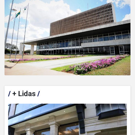
/
+ Lidas
/