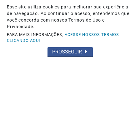
Esse site utiliza cookies para melhorar sua experiência
de navegação. Ao continuar o acesso, entendemos que
você concorda com nossos Termos de Uso e
EDUCAÇÃO
Privacidade.
Ideb mostra avanço da educação básica
PARA MAIS INFORMAÇÕES,
ACESSE NOSSOS TERMOS
CLICANDO AQUI
no país
PROSSEGUIR
Saiba Mais