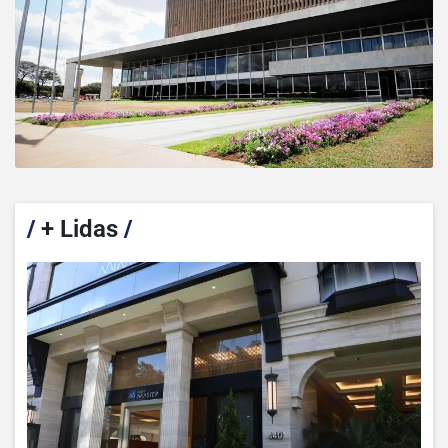
/
+ Lidas
/