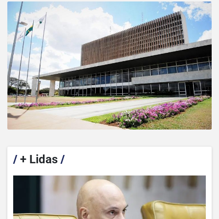
/
+ Lidas
/