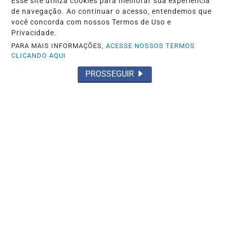
Esse site utiliza cookies para melhorar sua experiência
Candidatos do Encceja 2026 podem
de navegação. Ao continuar o acesso, entendemos que
você concorda com nossos Termos de Uso e
consultar o cartão de inscrição
Privacidade.
Saiba Mais
PARA MAIS INFORMAÇÕES,
ACESSE NOSSOS TERMOS
CLICANDO AQUI
PROSSEGUIR
EDUCAÇÃO
Saeb 2025: Brasil recupera nível pré-