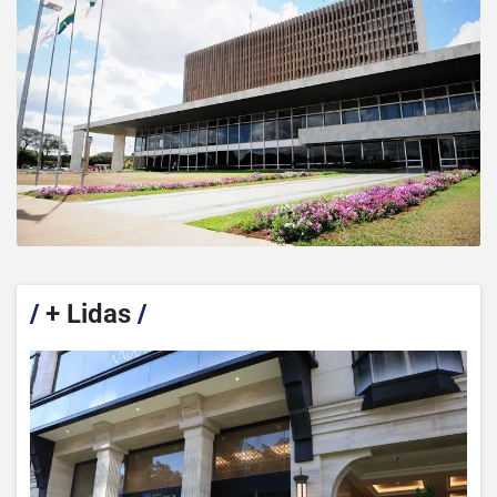
/
+ Lidas
/