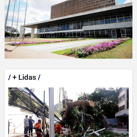
/
+ Lidas
/