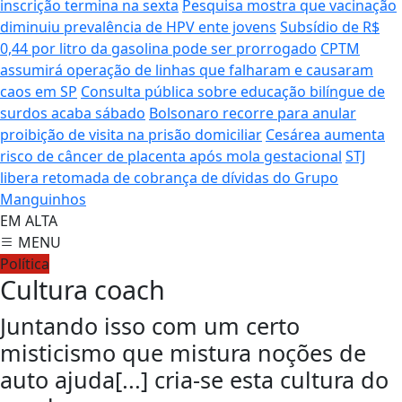
inscrição termina na sexta
Pesquisa mostra que vacinação
diminuiu prevalência de HPV ente jovens
Subsídio de R$
0,44 por litro da gasolina pode ser prorrogado
CPTM
assumirá operação de linhas que falharam e causaram
caos em SP
Consulta pública sobre educação bilíngue de
surdos acaba sábado
Bolsonaro recorre para anular
proibição de visita na prisão domiciliar
Cesárea aumenta
risco de câncer de placenta após mola gestacional
STJ
libera retomada de cobrança de dívidas do Grupo
Manguinhos
EM ALTA
MENU
Política
Cultura coach
Juntando isso com um certo
misticismo que mistura noções de
auto ajuda[...] cria-se esta cultura do