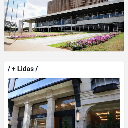
/
+ Lidas
/