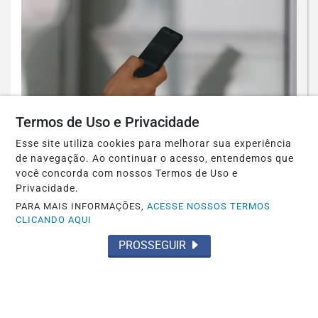
GERAL
Termos de Uso e Privacidade
Mais de 830 mil celulares foram
Esse site utiliza cookies para melhorar sua experiência
subtraídos em 2025, aponta relatório
de navegação. Ao continuar o acesso, entendemos que
você concorda com nossos Termos de Uso e
Saiba Mais
Privacidade.
PARA MAIS INFORMAÇÕES,
ACESSE NOSSOS TERMOS
CLICANDO AQUI
PROSSEGUIR