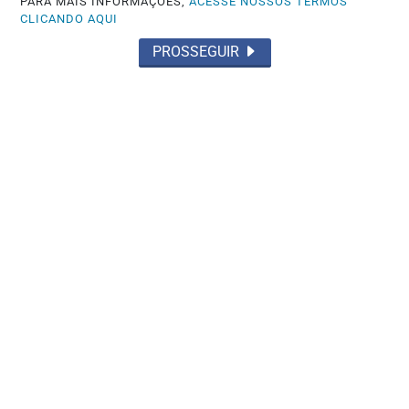
PARA MAIS INFORMAÇÕES,
ACESSE NOSSOS TERMOS
CLICANDO AQUI
PROSSEGUIR
SAÚDE
Controle do colesterol deve começar na
infância, alerta cardiologista
Saiba Mais