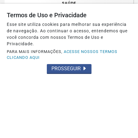
SAÚDE
Paulistanos enfrentam filas para tomar
Termos de Uso e Privacidade
vacina contra sarampo
Esse site utiliza cookies para melhorar sua experiência
de navegação. Ao continuar o acesso, entendemos que
Saiba Mais
você concorda com nossos Termos de Uso e
Privacidade.
PARA MAIS INFORMAÇÕES,
ACESSE NOSSOS TERMOS
CLICANDO AQUI
PROSSEGUIR
JUSTIÇA