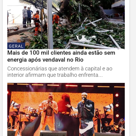
GERAL
Mais de 100 mil clientes ainda estão sem
energia após vendaval no Rio
Concessionárias que atendem à capital e ao
interior afirmam que trabalho enfrenta...