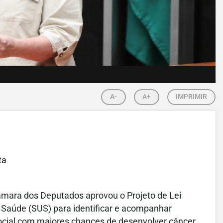
A-
A+
IMPRIMIR
ta
âmara dos Deputados aprovou o Projeto de Lei
 Saúde (SUS) para identificar e acompanhar
social com maiores chances de desenvolver câncer,