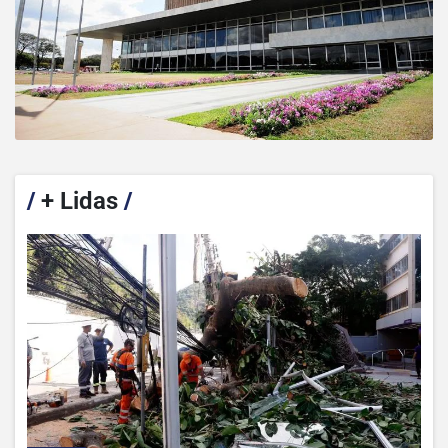
/
+ Lidas
/