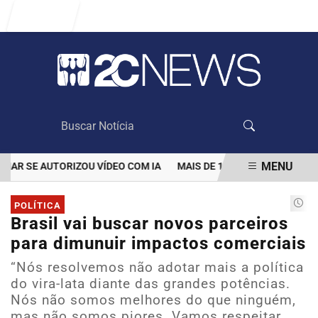
Entrar
MENU
 SE AUTORIZOU VÍDEO COM IA
MAIS DE 100 MIL CLIENTES AIND
EM ALTA
POLÍTICA
Brasil vai buscar novos parceiros
para dimunuir impactos comerciais
“Nós resolvemos não adotar mais a política
do vira-lata diante das grandes potências.
Nós não somos melhores do que ninguém,
mas não somos piores. Vamos respeitar