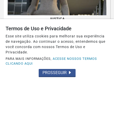
JUSTIÇA
Moraes nega pedido para que Bolsonaro
Termos de Uso e Privacidade
receba filhos no Dia dos Pais
Esse site utiliza cookies para melhorar sua experiência
de navegação. Ao continuar o acesso, entendemos que
Saiba Mais
você concorda com nossos Termos de Uso e
Privacidade.
PARA MAIS INFORMAÇÕES,
ACESSE NOSSOS TERMOS
CLICANDO AQUI
PROSSEGUIR