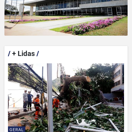
/
+ Lidas
/
GERAL