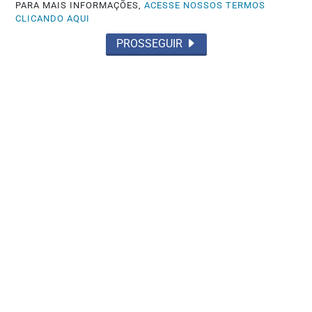
PARA MAIS INFORMAÇÕES,
ACESSE NOSSOS TERMOS
CLICANDO AQUI
PROSSEGUIR
JUSTIÇA
Bolsonaro pede ao STF para receber os
filhos no Dia dos Pais
Saiba Mais
MAIS POSTAGENS
Não possui uma conta?