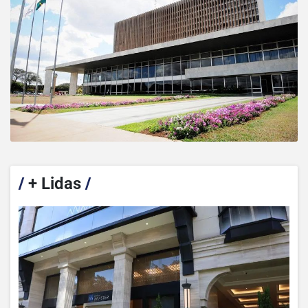
/
+ Lidas
/