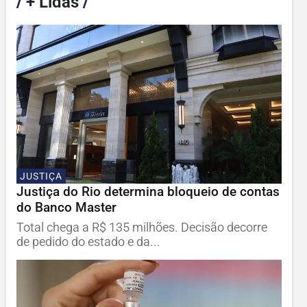
/
+ Lidas
/
JUSTIÇA
Justiça do Rio determina bloqueio de contas
do Banco Master
Total chega a R$ 135 milhões. Decisão decorre
de pedido do estado e da...