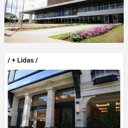
/
+ Lidas
/