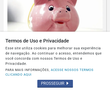
Termos de Uso e Privacidade
ECONOMIA
Retiradas da poupança superam
Esse site utiliza cookies para melhorar sua experiência
depósitos em R$ 7,15 bilhões em julho
de navegação. Ao continuar o acesso, entendemos que
você concorda com nossos Termos de Uso e
Saiba Mais
Privacidade.
PARA MAIS INFORMAÇÕES,
ACESSE NOSSOS TERMOS
CLICANDO AQUI
PROSSEGUIR