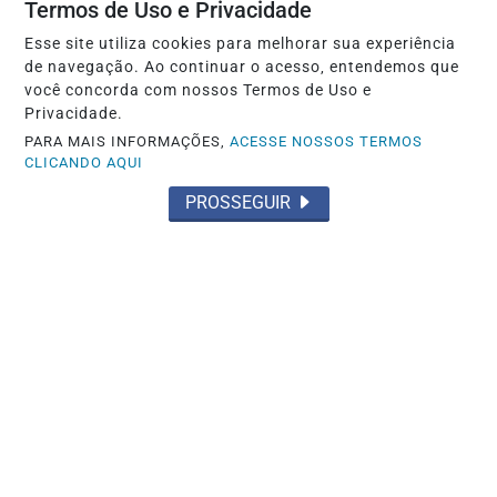
Termos de Uso e Privacidade
Esse site utiliza cookies para melhorar sua experiência
EDUCAÇÃO
de navegação. Ao continuar o acesso, entendemos que
Candidatos do Encceja 2026 podem
você concorda com nossos Termos de Uso e
Privacidade.
consultar o cartão de inscrição
PARA MAIS INFORMAÇÕES,
ACESSE NOSSOS TERMOS
CLICANDO AQUI
Saiba Mais
PROSSEGUIR