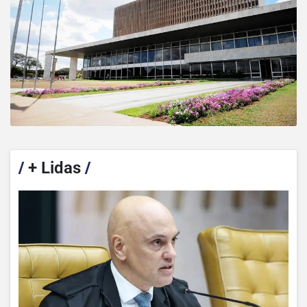
/
+ Lidas
/