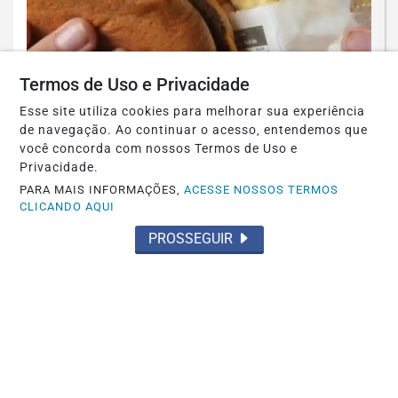
Termos de Uso e Privacidade
SAÚDE
Controle do colesterol deve começar na
Esse site utiliza cookies para melhorar sua experiência
infância, alerta cardiologista
de navegação. Ao continuar o acesso, entendemos que
você concorda com nossos Termos de Uso e
Saiba Mais
Privacidade.
PARA MAIS INFORMAÇÕES,
ACESSE NOSSOS TERMOS
CLICANDO AQUI
PROSSEGUIR