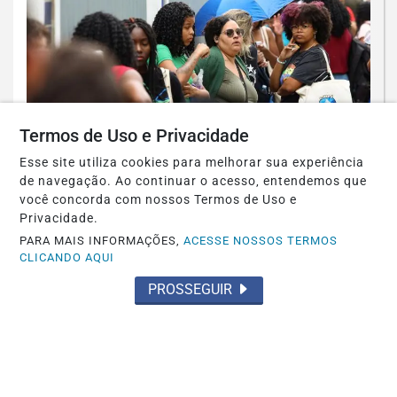
Termos de Uso e Privacidade
EDUCAÇÃO
Esse site utiliza cookies para melhorar sua experiência
Candidatos do Encceja 2026 podem
de navegação. Ao continuar o acesso, entendemos que
você concorda com nossos Termos de Uso e
consultar o cartão de inscrição
Privacidade.
Saiba Mais
PARA MAIS INFORMAÇÕES,
ACESSE NOSSOS TERMOS
CLICANDO AQUI
PROSSEGUIR