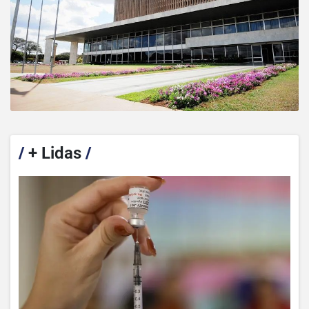
/
+ Lidas
/