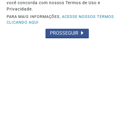
você concorda com nossos Termos de Uso e
Privacidade.
PARA MAIS INFORMAÇÕES,
ACESSE NOSSOS TERMOS
CLICANDO AQUI
PROSSEGUIR
JUSTIÇA
STJ condena ministro Marco Buzzi a
perda de cargo por crimes sexuais
Saiba Mais