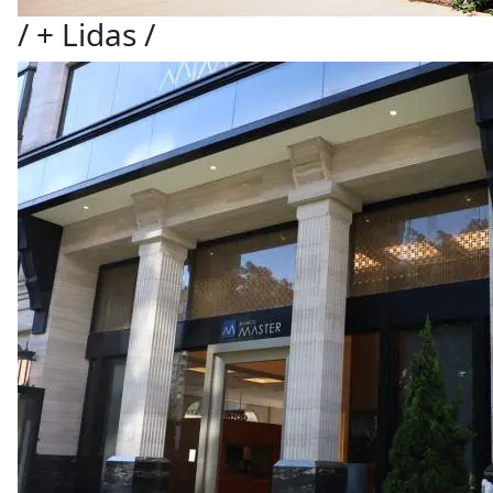
/
+ Lidas
/