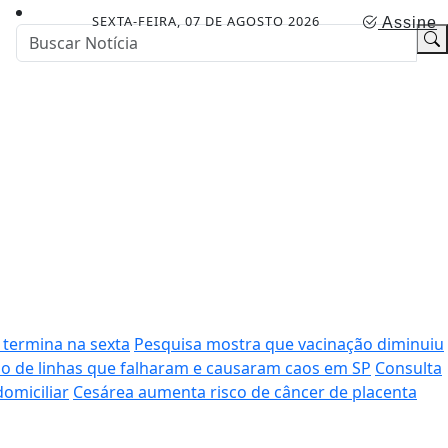
SEXTA-FEIRA, 07 DE AGOSTO 2026
Assine
 termina na sexta
Pesquisa mostra que vacinação diminuiu
 de linhas que falharam e causaram caos em SP
Consulta
domiciliar
Cesárea aumenta risco de câncer de placenta