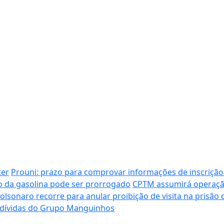
ter
Prouni: prazo para comprovar informações de inscrição
tro da gasolina pode ser prorrogado
CPTM assumirá operação
olsonaro recorre para anular proibição de visita na prisão 
e dívidas do Grupo Manguinhos