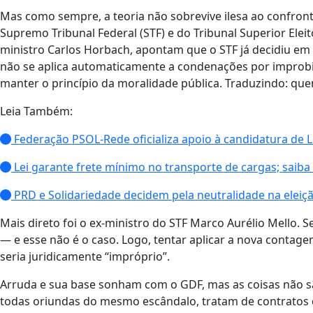
Mas como sempre, a teoria não sobrevive ilesa ao confro
Supremo Tribunal Federal (STF) e do Tribunal Superior Eleit
ministro Carlos Horbach, apontam que o STF já decidiu em 
não se aplica automaticamente a condenações por improbid
manter o princípio da moralidade pública. Traduzindo: quem
Leia Também:
Federação PSOL-Rede oficializa apoio à candidatura de Lu
Lei garante frete mínimo no transporte de cargas; saib
PRD e Solidariedade decidem pela neutralidade na eleiçã
Mais direto foi o ex-ministro do STF Marco Aurélio Mello. Se
— e esse não é o caso. Logo, tentar aplicar a nova contag
seria juridicamente “impróprio”.
Arruda e sua base sonham com o GDF, mas as coisas não 
todas oriundas do mesmo escândalo, tratam de contratos d