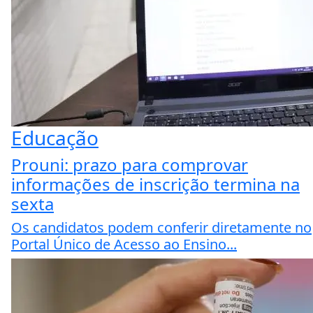
Educação
Prouni: prazo para comprovar
informações de inscrição termina na
sexta
Os candidatos podem conferir diretamente no
Portal Único de Acesso ao Ensino...