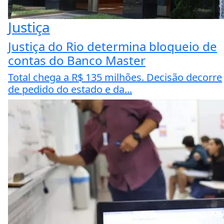
Justiça
Justiça do Rio determina bloqueio de
contas do Banco Master
Total chega a R$ 135 milhões. Decisão decorre
de pedido do estado e da...