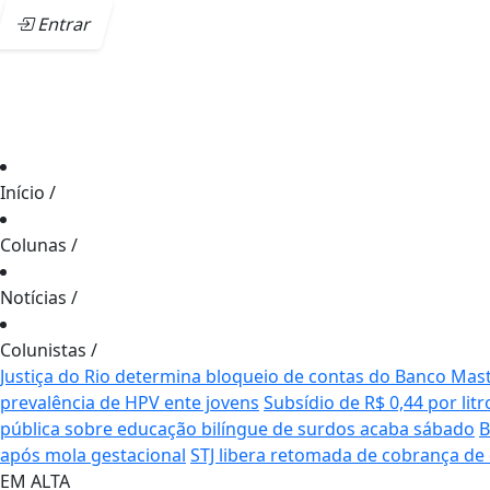
Entrar
Início
/
Colunas
/
Notícias
/
Colunistas
/
Justiça do Rio determina bloqueio de contas do Banco Mas
prevalência de HPV ente jovens
Subsídio de R$ 0,44 por li
pública sobre educação bilíngue de surdos acaba sábado
B
após mola gestacional
STJ libera retomada de cobrança d
EM ALTA