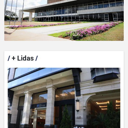
/
+ Lidas
/