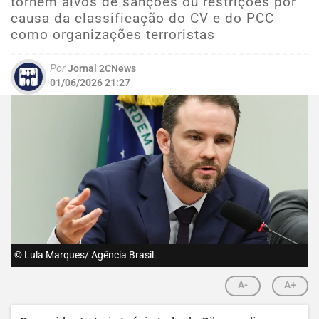
tornem alvos de sanções ou restrições por
causa da classificação do CV e do PCC
como organizações terroristas
Por
Jornal 2CNews
01/06/2026 21:27
© Lula Marques/ Agência Brasil.
A-
A+