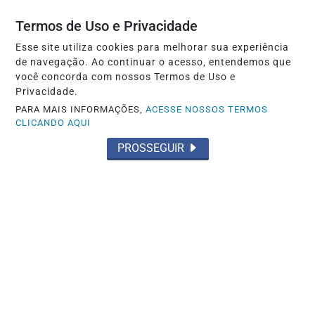
Agosto terá dois eclipses; saiba como
Termos de Uso e Privacidade
assistir aos fenômenos
Esse site utiliza cookies para melhorar sua experiência
de navegação. Ao continuar o acesso, entendemos que
Saiba Mais
você concorda com nossos Termos de Uso e
Privacidade.
PARA MAIS INFORMAÇÕES,
ACESSE NOSSOS TERMOS
CLICANDO AQUI
PROSSEGUIR
GERAL
Mega-Sena sorteia prêmio acumulado de
R$ 165 milhões neste domingo