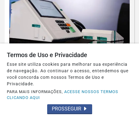
POLÍTICA
Termos de Uso e Privacidade
PRD e Solidariedade decidem pela
Esse site utiliza cookies para melhorar sua experiência
neutralidade na eleição presidencial
de navegação. Ao continuar o acesso, entendemos que
você concorda com nossos Termos de Uso e
Saiba Mais
Privacidade.
PARA MAIS INFORMAÇÕES,
ACESSE NOSSOS TERMOS
CLICANDO AQUI
PROSSEGUIR