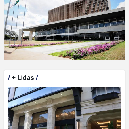
/
+ Lidas
/