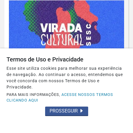
Termos de Uso e Privacidade
Esse site utiliza cookies para melhorar sua experiência
CORPORATIVO
de navegação. Ao continuar o acesso, entendemos que
Sesc-DF promove Virada Cultural com
você concorda com nossos Termos de Uso e
Privacidade.
Dubdogz e Fresno
PARA MAIS INFORMAÇÕES,
ACESSE NOSSOS TERMOS
CLICANDO AQUI
Saiba Mais
PROSSEGUIR