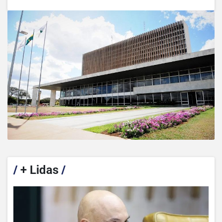
/
+ Lidas
/