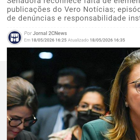
Senadora reconhece falta de eleme
publicações do Vero Notícias; episó
de denúncias e responsabilidade ins
Por
Jornal 2CNews
Em
18/05/2026 16:25
Atualizado
18/05/2026 16:35