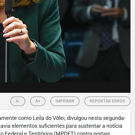
A-
A+
IMPRIMIR
REPORTAR ERROS
camente como Leila do Vôlei, divulgou nesta segunda-
avia elementos suficientes para sustentar a notícia
to Federal e Territórios (MPDFT) contra portais