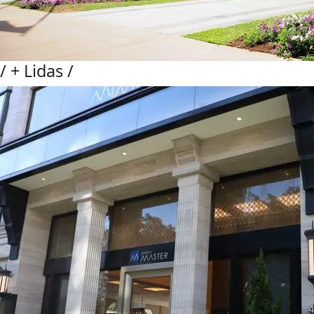
/
+ Lidas
/