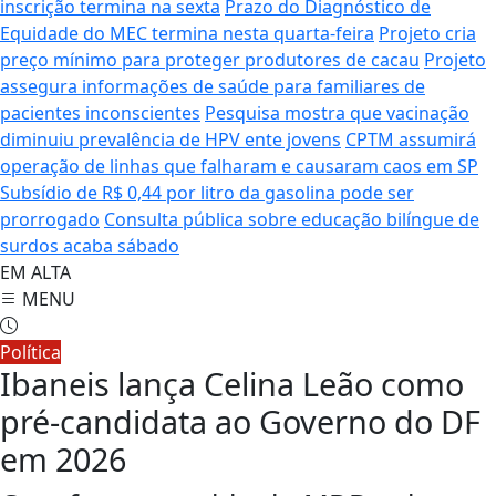
inscrição termina na sexta
Prazo do Diagnóstico de
Equidade do MEC termina nesta quarta-feira
Projeto cria
preço mínimo para proteger produtores de cacau
Projeto
assegura informações de saúde para familiares de
pacientes inconscientes
Pesquisa mostra que vacinação
diminuiu prevalência de HPV ente jovens
CPTM assumirá
operação de linhas que falharam e causaram caos em SP
Subsídio de R$ 0,44 por litro da gasolina pode ser
prorrogado
Consulta pública sobre educação bilíngue de
surdos acaba sábado
EM ALTA
MENU
Política
Ibaneis lança Celina Leão como
pré-candidata ao Governo do DF
em 2026