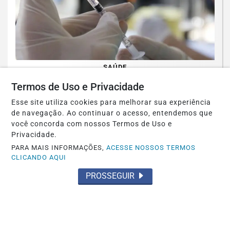
SAÚDE
Paulistanos enfrentam filas para tomar
Termos de Uso e Privacidade
vacina contra sarampo
Esse site utiliza cookies para melhorar sua experiência
de navegação. Ao continuar o acesso, entendemos que
Saiba Mais
você concorda com nossos Termos de Uso e
Privacidade.
PARA MAIS INFORMAÇÕES,
ACESSE NOSSOS TERMOS
CLICANDO AQUI
PROSSEGUIR