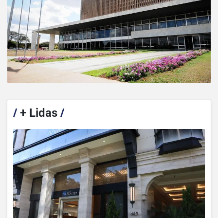
/
+ Lidas
/