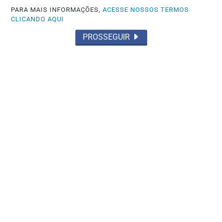
PARA MAIS INFORMAÇÕES,
ACESSE NOSSOS TERMOS
CLICANDO AQUI
PROSSEGUIR
ECONOMIA
Leilões de petróleo em outubro terão
recorde de áreas em disputa
Saiba Mais