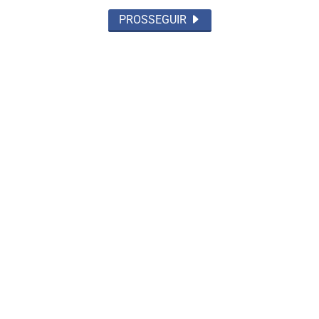
PROSSEGUIR
JUSTIÇA
Dino aciona PF após TCU apontar R$
55,4 milhões em emendas suspeitas
Saiba Mais