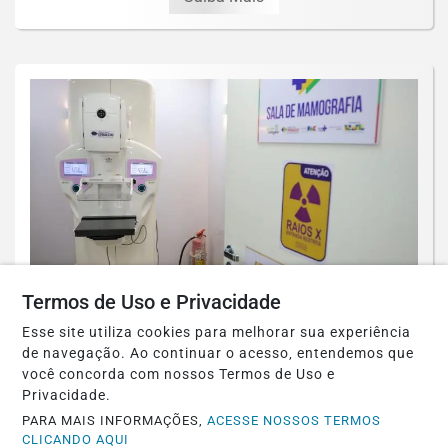
Termos de Uso e Privacidade
SAÚDE
Esse site utiliza cookies para melhorar sua experiência
Cirurgias plásticas de mama no SUS
de navegação. Ao continuar o acesso, entendemos que
você concorda com nossos Termos de Uso e
crescem mais de 50% em dez anos
Privacidade.
Saiba Mais
PARA MAIS INFORMAÇÕES,
ACESSE NOSSOS TERMOS
CLICANDO AQUI