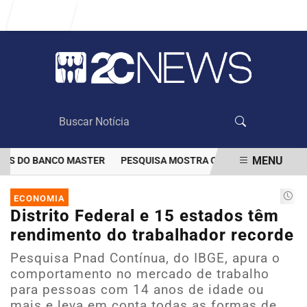
Entrar
MENU
AS DO BANCO MASTER
PESQUISA MOSTRA QUE VACINAÇÃO DIMINU
EM ALTA
ECONOMIA
Distrito Federal e 15 estados têm
rendimento do trabalhador recorde
Pesquisa Pnad Contínua, do IBGE, apura o
comportamento no mercado de trabalho
para pessoas com 14 anos de idade ou
mais e leva em conta todas as formas de