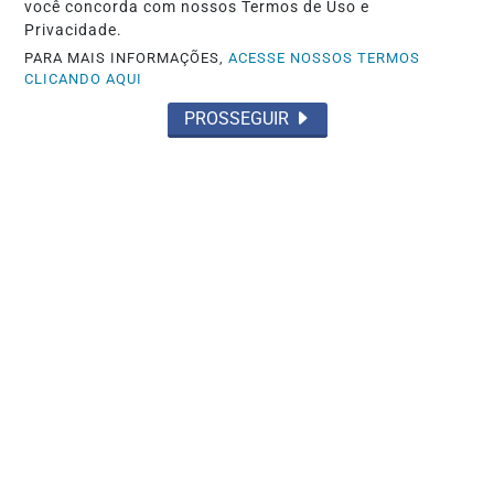
você concorda com nossos Termos de Uso e
Privacidade.
PARA MAIS INFORMAÇÕES,
ACESSE NOSSOS TERMOS
CLICANDO AQUI
JUSTIÇA
PROSSEGUIR
STJ condena ministro Marco Buzzi a
perda de cargo por crimes sexuais
Saiba Mais