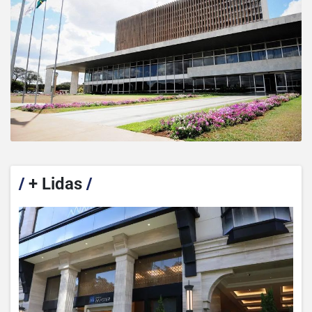
/
+ Lidas
/