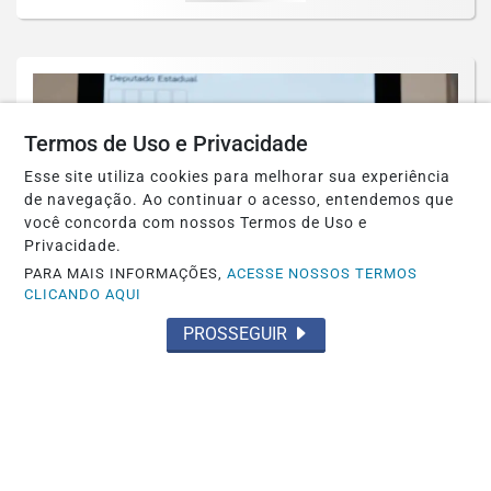
Termos de Uso e Privacidade
Esse site utiliza cookies para melhorar sua experiência
de navegação. Ao continuar o acesso, entendemos que
você concorda com nossos Termos de Uso e
Privacidade.
PARA MAIS INFORMAÇÕES,
ACESSE NOSSOS TERMOS
CLICANDO AQUI
PROSSEGUIR
JUSTIÇA
TRE-RJ altera 66 locais de votação por
questões de segurança
Saiba Mais