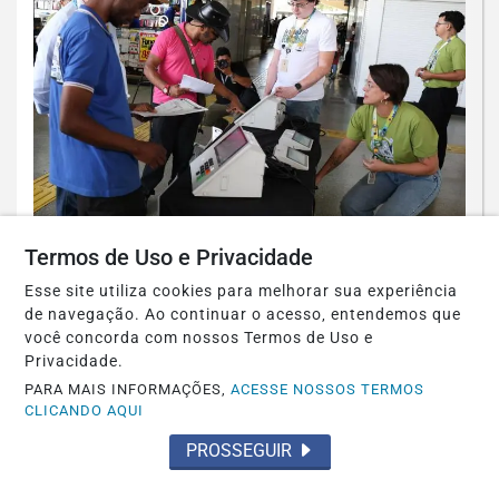
Termos de Uso e Privacidade
POLÍTICA
Partidos têm até o dia 15 para
Esse site utiliza cookies para melhorar sua experiência
registrarem candidaturas nos tribunais
de navegação. Ao continuar o acesso, entendemos que
você concorda com nossos Termos de Uso e
Saiba Mais
Privacidade.
PARA MAIS INFORMAÇÕES,
ACESSE NOSSOS TERMOS
CLICANDO AQUI
PROSSEGUIR