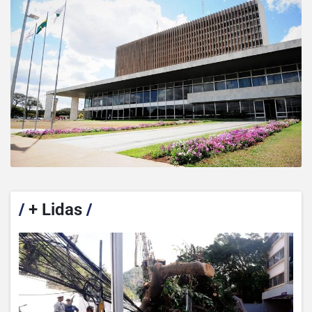
/
+ Lidas
/